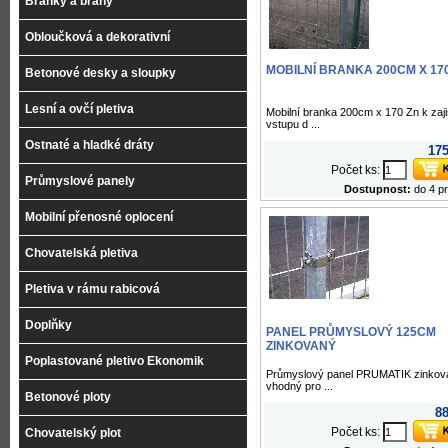
Branky a brány
Obloučková a dekorativní
MOBILNÍ BRANKA 200CM X 17
Betonové desky a sloupky
Lesní a ovčí pletiva
Mobilní branka 200cm x 170 Zn k zaji
vstupu d ...
Ostnaté a hladké dráty
175
Počet ks:
Průmyslové panely
Dostupnost:
do 4 p
Mobilní přenosné oplocení
Chovatelská pletiva
Pletiva v rámu rabicová
Doplňky
PANEL PRŮMYSLOVÝ 125CM
ZINKOVANÝ
Poplastované pletivo Ekonomik
Průmyslový panel PRUMATIK zinkova
vhodný pro ...
Betonové ploty
88
Počet ks:
Chovatelský plot