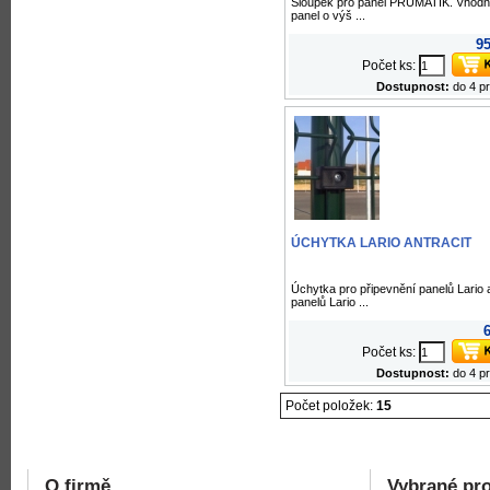
Sloupek pro panel PRUMATIK. Vhodn
panel o výš ...
95
Počet ks:
Dostupnost:
do 4 p
ÚCHYTKA LARIO ANTRACIT
Úchytka pro připevnění panelů Lario 
panelů Lario ...
6
Počet ks:
Dostupnost:
do 4 p
Počet položek:
15
O firmě
Vybrané pr