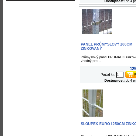
Dostupnost:
do 4 p
PANEL PRŮMYSLOVÝ 200CM
ZINKOVANÝ
Průmyslový panel PRUMATIK zinkova
vhodný pro ...
125
Počet ks:
Dostupnost:
do 4 p
SLOUPEK EURO I 250CM ZINK