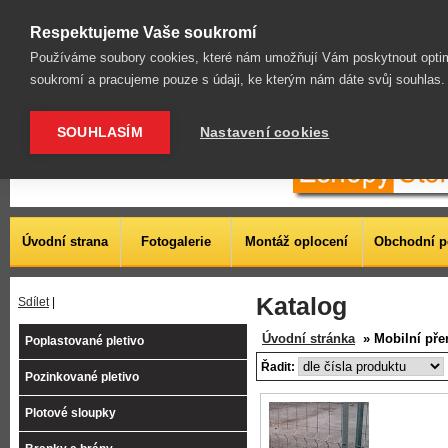
Ploty, pletivo, oplocení, příslušenství, montáž
Respektujeme Vaše soukromí
Používáme soubory cookies, které nám umožňují Vám poskytnout optim
soukromí a pracujeme pouze s údaji, ke kterým nám dáte svůj souhlas
SOUHLASÍM
Nastavení cookies
Úvodní strana
Fotogalerie
Montáž oplocení
Obchodní 
Katalog
Sdílet
|
Úvodní stránka
» Mobilní přen
Poplastované pletivo
Řadit:
Pozinkované pletivo
Plotové sloupky