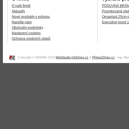
O naši firmě
POSUVNÁ BRÁNA
Aktuality
Pozinkované plet
Nové produkty v eshopu
Ornaplast 25cm 
Napište nám
Executive lourd 
Obchodní podmínky
Nastavení cookies
Ochrana osobních údajů
Copyright © 06/2006-2026
WebStudio InfoDnes.cz
&
PřeloučDnes.cz
- Ing. Ma