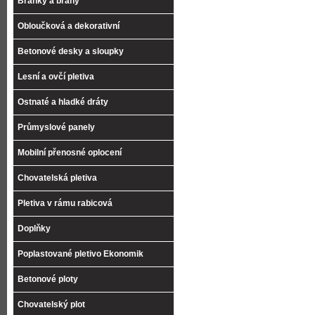
Branky a brány
Obloučková a dekorativní
Betonové desky a sloupky
Lesní a ovčí pletiva
Ostnaté a hladké dráty
Průmyslové panely
Mobilní přenosné oplocení
Chovatelská pletiva
Pletiva v rámu rabicová
Doplňky
Poplastované pletivo Ekonomik
Betonové ploty
Chovatelský plot