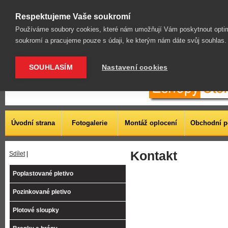
| Obloučkové a dekorativní pletivo | Betonové desky a sloupky |
Respektujeme Vaše soukromí
Používáme soubory cookies, které nám umožňují Vám poskytnout optim
soukromí a pracujeme pouze s údaji, ke kterým nám dáte svůj souhlas
SOUHLASÍM
Nastavení cookies
Úvodní strana
Fotogalerie
Montáž oplocení
Obchodní 
Kontakt
Sdílet
|
Poplastované pletivo
Pozinkované pletivo
Plotové sloupky