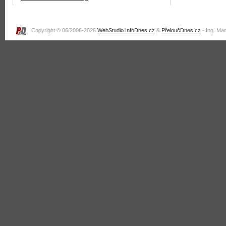
Copyright © 06/2006-2026
WebStudio InfoDnes.cz
&
PřeloučDnes.cz
- Ing. Ma