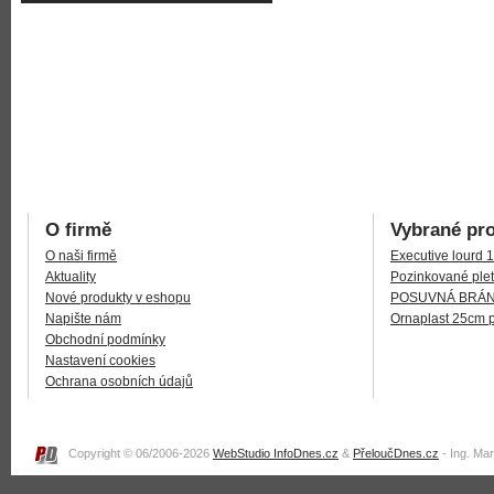
O firmě
Vybrané pr
O naši firmě
Executive lourd 
Aktuality
Pozinkované plet
Nové produkty v eshopu
POSUVNÁ BRÁNA
Napište nám
Ornaplast 25cm 
Obchodní podmínky
Nastavení cookies
Ochrana osobních údajů
Copyright © 06/2006-2026
WebStudio InfoDnes.cz
&
PřeloučDnes.cz
- Ing. Ma