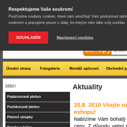
Vítáme Vás na našich stránkách. Dnes je pátek 7.8. 2026
Respektujeme Vaše soukromí
Používáme soubory cookies, které nám umožňují Vám poskytnout optim
soukromí a pracujeme pouze s údaji, ke kterým nám dáte svůj souhlas
SOUHLASÍM
Nastavení cookies
Úvodní strana
Fotogalerie
Montáž oplocení
Obchodní 
Aktuality
Sdílet
|
Poplastované pletivo
20.8. 2010 Vitejte 
Pozinkované pletivo
eshopu!
Plotové sloupky
Nabízíme Vám bohatý s
ceny. Z důvodu velmi 