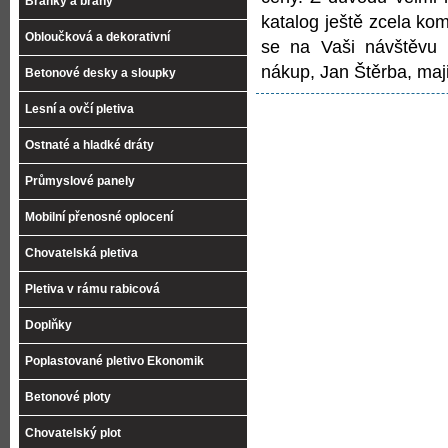
Branky a brány
katalog ještě zcela ko
Obloučková a dekorativní
se na Vaši návštěvu 
nákup, Jan Štěrba, maji
Betonové desky a sloupky
Lesní a ovčí pletiva
Ostnaté a hladké dráty
Průmyslové panely
Mobilní přenosné oplocení
Chovatelská pletiva
Pletiva v rámu rabicová
Doplňky
Poplastované pletivo Ekonomik
Betonové ploty
Chovatelský plot